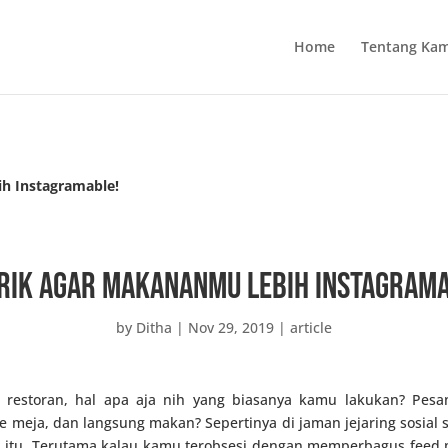
Home
Tentang Kam
ih Instagramable!
Trik Agar Makananmu Lebih Instagram
by
Ditha
|
Nov 29, 2019
|
article
restoran, hal apa aja nih yang biasanya kamu lakukan? Pes
meja, dan langsung makan? Sepertinya di jaman jejaring sosial se
tu. Terutama kalau kamu terobsesi dengan memperbagus feed me