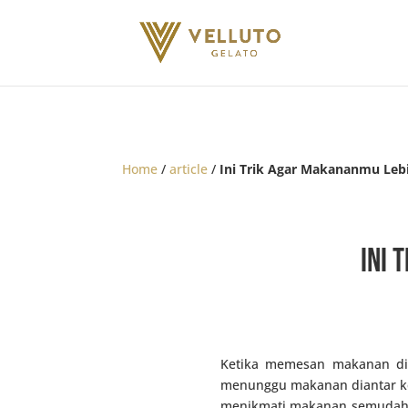
Home
/
article
/
Ini Trik Agar Makananmu Leb
Ini 
Ketika memesan makanan di 
menunggu makanan diantar ke 
menikmati makanan semudah i