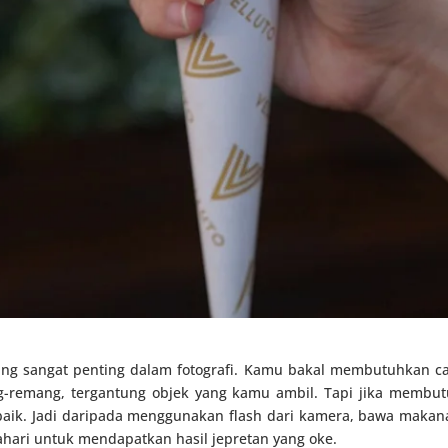
ng sangat penting dalam fotografi. Kamu bakal membutuhkan ca
-remang, tergantung objek yang kamu ambil. Tapi jika membut
baik. Jadi daripada menggunakan flash dari kamera, bawa maka
ari untuk mendapatkan hasil jepretan yang oke.