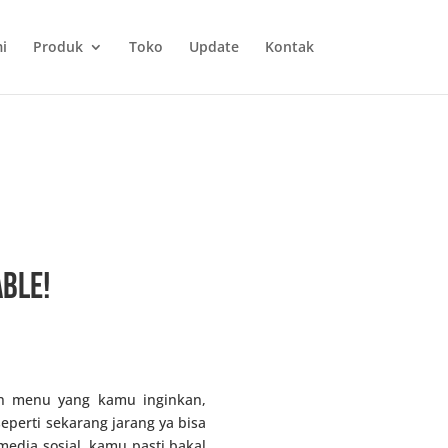
i
Produk
Toko
Update
Kontak
able!
an menu yang kamu inginkan,
perti sekarang jarang ya bisa
dia sosial, kamu pasti bakal