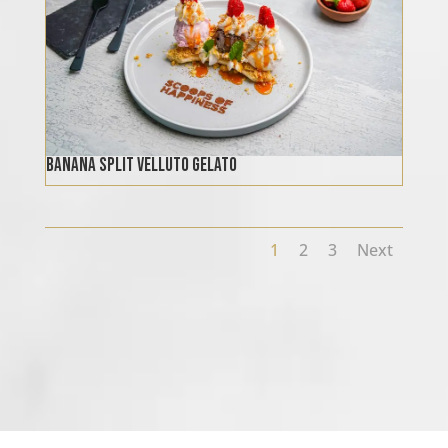
banana split velluto gelato
1
2
3
Next