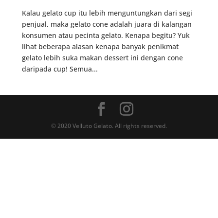
Kalau gelato cup itu lebih menguntungkan dari segi
penjual, maka gelato cone adalah juara di kalangan
konsumen atau pecinta gelato. Kenapa begitu? Yuk
lihat beberapa alasan kenapa banyak penikmat
gelato lebih suka makan dessert ini dengan cone
daripada cup! Semua...
© 2020 Velluto Gelato. All rights reserved.